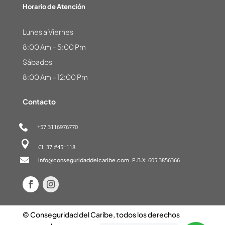
Horario de Atención
Lunes a Viernes
8:00 Am – 5:00 Pm
Sábados
8:00 Am – 12:00 Pm
Contacto
+57
3116976770

Cl. 37 #45−118

P.B.X: 605 3856366
info@conseguridaddelcaribe.com
© Conseguridad del Caribe, todos los derechos