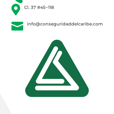

Cl. 37 #45−118

info@conseguridaddelcaribe.com