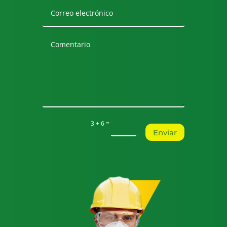
=
3 + 6
Enviar